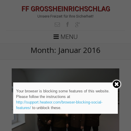
FF GROSSHEINRICHSCHLAG
Unsere Freizeit für Ihre Sicherheit!
MENU
Month:
Januar 2016
Your browser is blocking some features of this website.
Please follow the instructions at
http://support.heateor.com/browser-blocking-social-
features/
to unblock these.