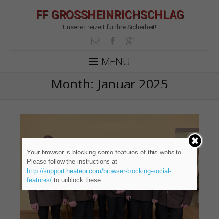
FF GROSSHEINRICHSCHLAG
Unsere Freizeit für Ihre Sicherheit!
MENU
Month:
Januar 2025
Your browser is blocking some features of this website.
Please follow the instructions at
http://support.heateor.com/browser-blocking-social-
features/
to unblock these.