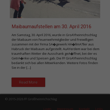
Maibaumaufstellen am 30. April 2016
Am Samstag, 30. April 2016, wurde in GroAYheinrichschlag
der Maibaum von Feuerwehrmitglieder und Freiwilligen
zusammen mit der Firma SA�gewerk HA�llmA?ller aus
Habruck der Maibaum aufgestellt. AuAYerdem war bei dem
traumhaften Wetter die Ausschank geA�ffnet, bei der es
GetrA�nke und Speisen gab. Die FF GroAYheinrichschlag
bedankt sich bei allen Mitwirkenden. Weitere Fotos finden
Sie in der […]
Read More
© 2015-2026 FF Großheinrichschlag
Login
Impressum
Kontakt
Links